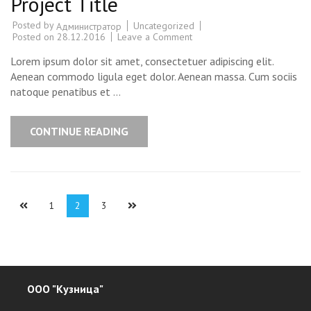
Project Title
Posted by
Uncategorized
Администратор
Posted on
28.12.2016
Leave a Comment
on
Project
Title
Lorem ipsum dolor sit amet, consectetuer adipiscing elit.
Aenean commodo ligula eget dolor. Aenean massa. Cum sociis
natoque penatibus et …
CONTINUE READING
Навигация
Page
1
Page
2
Page
3
по
записям
ООО "Кузница"