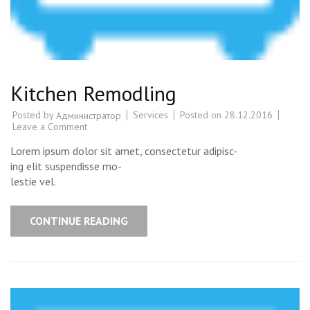
Kitchen Remodling
Posted by
Services
Posted on
28.12.2016
Администратор
Leave a Comment
on
Kitchen
Remodling
Lorem ipsum dolor sit amet, consectetur adipisc-
ing elit suspendisse mo-
lestie vel.
CONTINUE READING