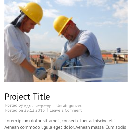
Project Title
Posted by
Uncategorized
Администратор
Posted on
28.12.2016
Leave a Comment
on
Project
Title
Lorem ipsum dolor sit amet, consectetuer adipiscing elit.
Aenean commodo ligula eget dolor. Aenean massa. Cum sociis