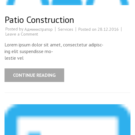
Patio Construction
Posted by
Services
Posted on
28.12.2016
Администратор
Leave a Comment
on
Patio
Construction
Lorem ipsum dolor sit amet, consectetur adipisc-
ing elit suspendisse mo-
lestie vel
CONTINUE READING