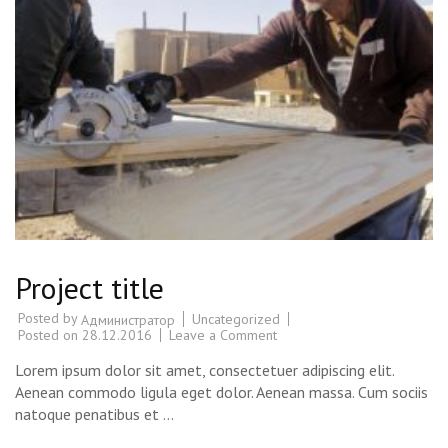
Project title
Posted by
Uncategorized
Администратор
Posted on
28.12.2016
Leave a Comment
on
Project
title
Lorem ipsum dolor sit amet, consectetuer adipiscing elit.
Aenean commodo ligula eget dolor. Aenean massa. Cum sociis
natoque penatibus et …