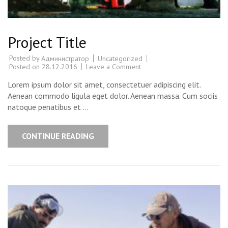
Project Title
Posted by
Uncategorized
Администратор
Posted on
28.12.2016
Leave a Comment
on
Project
Title
Lorem ipsum dolor sit amet, consectetuer adipiscing elit.
Aenean commodo ligula eget dolor. Aenean massa. Cum sociis
natoque penatibus et …
CONTINUE READING