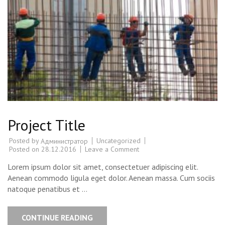
Project Title
Posted by
Uncategorized
Администратор
Posted on
28.12.2016
Leave a Comment
on
Project
Title
Lorem ipsum dolor sit amet, consectetuer adipiscing elit.
Aenean commodo ligula eget dolor. Aenean massa. Cum sociis
natoque penatibus et …
CONTINUE READING